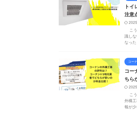
トイ
注意
2025
こうし
識しな
なった
コー
コー
ちら
2025
こうい
外構工
報が少