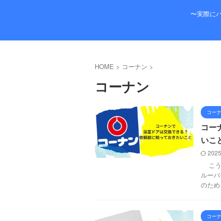
〜実際に
HOME
>
コーナン
>
コーナン
コー
コー
いこ
2025
こうい
ルーバ
のため
コー