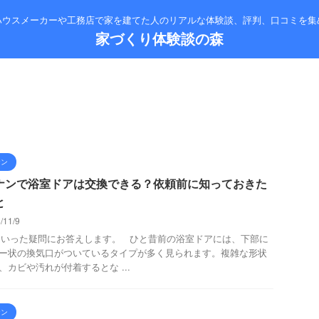
ハウスメーカーや工務店で家を建てた人のリアルな体験談、評判、口コミを集
家づくり体験談の森
ナン
ナンで浴室ドアは交換できる？依頼前に知っておきた
と
/11/9
った疑問にお答えします。 ひと昔前の浴室ドアには、下部に
ー状の換気口がついているタイプが多く見られます。複雑な形状
、カビや汚れが付着するとな ...
ナン