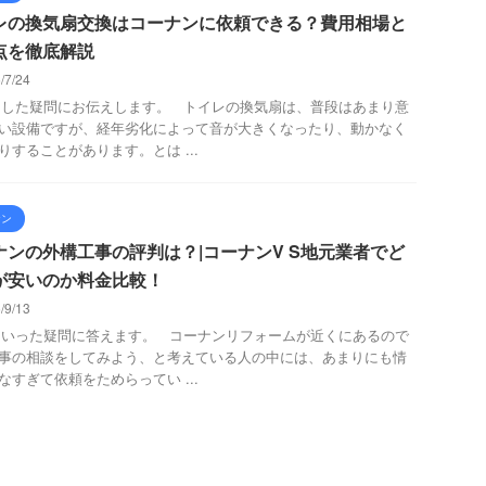
レの換気扇交換はコーナンに依頼できる？費用相場と
点を徹底解説
/7/24
た疑問にお伝えします。 トイレの換気扇は、普段はあまり意
い設備ですが、経年劣化によって音が大きくなったり、動かなく
りすることがあります。とは ...
ナン
ナンの外構工事の評判は？|コーナンV S地元業者でど
が安いのか料金比較！
/9/13
った疑問に答えます。 コーナンリフォームが近くにあるので
事の相談をしてみよう、と考えている人の中には、あまりにも情
なすぎて依頼をためらってい ...