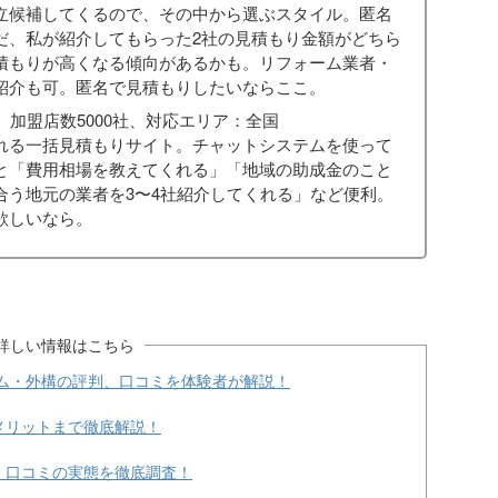
立候補してくるので、その中から選ぶスタイル。匿名
だ、私が紹介してもらった2社の見積もり金額がどちら
積もりが高くなる傾向があるかも。リフォーム業者・
紹介も可。匿名で見積もりしたいならここ。
、加盟店数5000社、対応エリア：全国
くれる一括見積もりサイト。チャットシステムを使って
と「費用相場を教えてくれる」「地域の助成金のこと
合う地元の業者を3〜4社紹介してくれる」など便利。
欲しいなら。
詳しい情報はこちら
ーム・外構の評判、口コミを体験者が解説！
メリットまで徹底解説！
、口コミの実態を徹底調査！